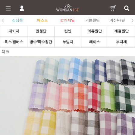
신상품
베스트
깜짝세일
커튼원단
미싱/패턴
패키지
면원단
린넨
의류원단
계절원단
옥스/캔버스
방수/특수원단
누빔지
레이스
부자재
체크