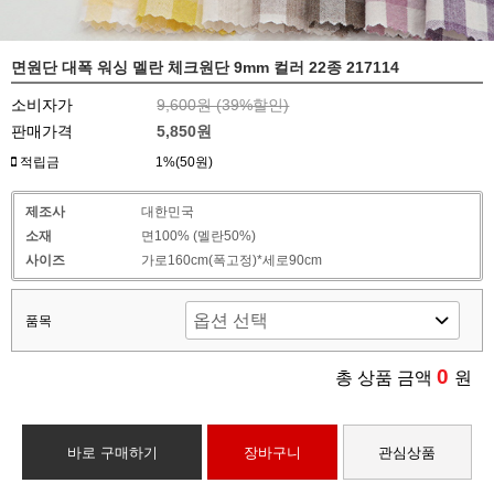
면원단 대폭 워싱 멜란 체크원단 9mm 컬러 22종 217114
소비자가
9,600원 (
39
%할인)
판매가격
5,850원
적립금
1%(50원)
제조사
대한민국
소재
면100% (멜란50%)
사이즈
가로160cm(폭고정)*세로90cm
품목
0
총 상품 금액
원
바로 구매하기
장바구니
관심상품