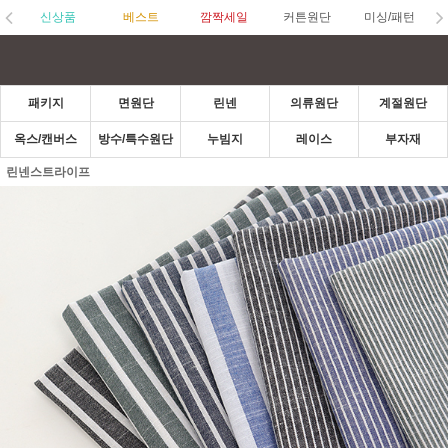
신상품
베스트
깜짝세일
커튼원단
미싱/패턴
패키지
면원단
린넨
의류원단
계절원단
옥스/캔버스
방수/특수원단
누빔지
레이스
부자재
린넨스트라이프