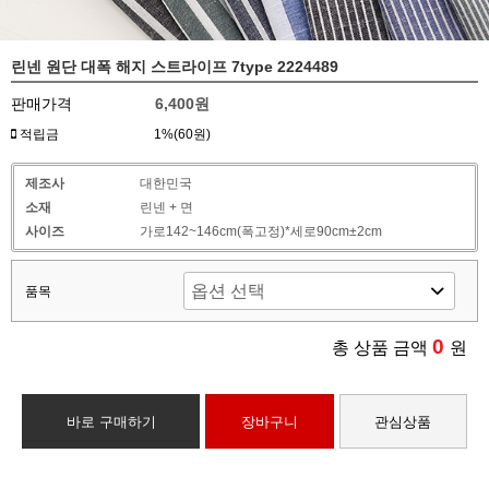
린넨 원단 대폭 해지 스트라이프 7type 2224489
판매가격
6,400원
적립금
1%(60원)
제조사
대한민국
소재
린넨 + 면
사이즈
가로142~146cm(폭고정)*세로90cm±2cm
품목
0
총 상품 금액
원
바로 구매하기
장바구니
관심상품