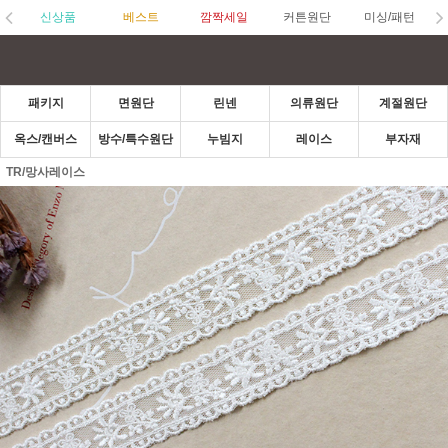
신상품
베스트
깜짝세일
커튼원단
미싱/패턴
패키지
면원단
린넨
의류원단
계절원단
옥스/캔버스
방수/특수원단
누빔지
레이스
부자재
TR/망사레이스