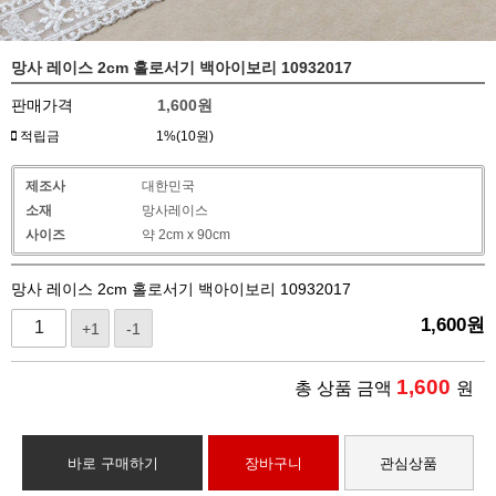
망사 레이스 2cm 홀로서기 백아이보리 10932017
판매가격
1,600
원
적립금
1%(10원)
제조사
대한민국
소재
망사레이스
사이즈
약 2cm x 90cm
망사 레이스 2cm 홀로서기 백아이보리 10932017
1,600
원
+1
-1
1,600
총 상품 금액
원
바로 구매하기
장바구니
관심상품