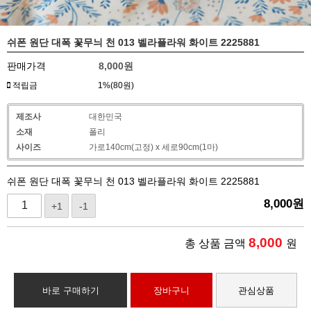
쉬폰 원단 대폭 꽃무늬 천 013 벨라플라워 화이트 2225881
판매가격
8,000
원
적립금
1%(80원)
제조사
대한민국
소재
폴리
사이즈
가로140cm(고정) x 세로90cm(1마)
쉬폰 원단 대폭 꽃무늬 천 013 벨라플라워 화이트 2225881
8,000
원
+1
-1
8,000
총 상품 금액
원
바로 구매하기
장바구니
관심상품