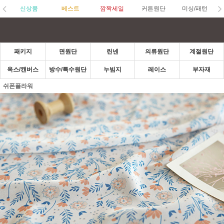
신상품
베스트
깜짝세일
커튼원단
미싱/패턴
패키지
면원단
린넨
의류원단
계절원단
옥스/캔버스
방수/특수원단
누빔지
레이스
부자재
쉬폰플라워