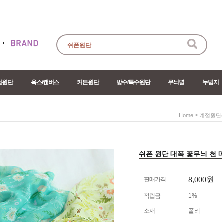
절원단
옥스/캔버스
커튼원단
방수/특수원단
무늬별
누빔지
>
Home
계절원단(
쉬폰 원단 대폭 꽃무늬 천 메이썸
8,000원
판매가격
적립금
1%
소재
폴리