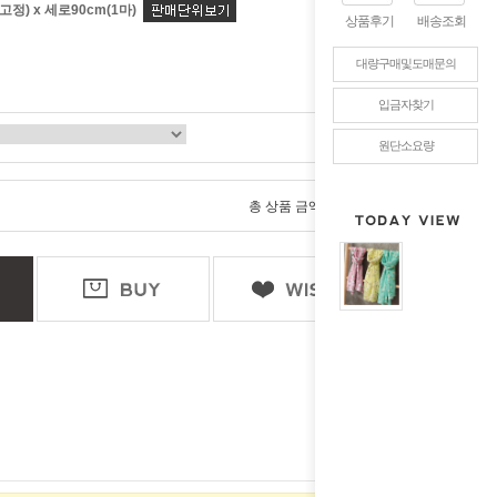
고정) x 세로90cm(1마)
상품후기
배송조회
대량구매및도매문의
입금자찾기
원단소요량
0
총 상품 금액
원