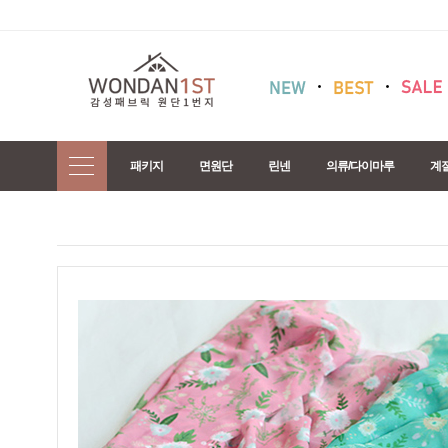
패키지
면원단
린넨
의류/다이마루
계