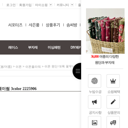
로그인
회원가입
마이쇼핑
커뮤니티
즐겨찾기 +
0
레이스
부자재
미싱패턴
DIY패키지
36,000
여종의 다양한
원단과 부자재
>
>
> 쉬폰 원단 대폭 꽃무늬 천 메이썸 3color 2225906
봄/여름)
쉬폰
쉬폰플라워
 3color 2225906
누빔수공
쇼핑혜택
공지사항
상품문의