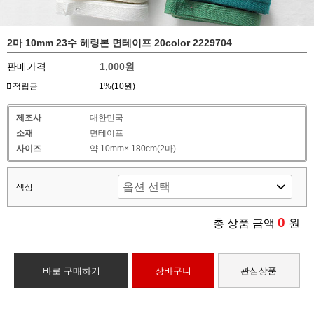
2마 10mm 23수 헤링본 면테이프 20color 2229704
판매가격
1,000원
적립금
1%(10원)
제조사
대한민국
소재
면테이프
사이즈
약 10mm× 180cm(2마)
색상
0
총 상품 금액
원
바로 구매하기
장바구니
관심상품