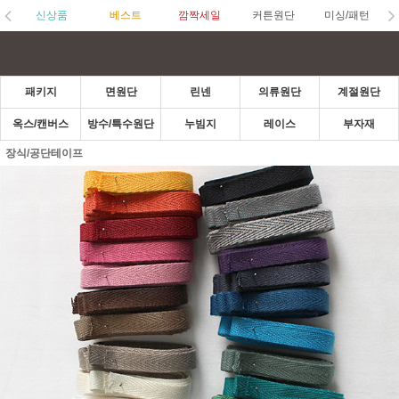
신상품
베스트
깜짝세일
커튼원단
미싱/패턴
패키지
면원단
린넨
의류원단
계절원단
옥스/캔버스
방수/특수원단
누빔지
레이스
부자재
장식/공단테이프