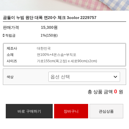
곰돌이 누빔 원단 대폭 면20수 체크 3color 2229757
판매가격
15,300원
적립금
1%(150원)
제조사
대한민국
소재
면100%+4온스솜+부직포
사이즈
가로155cm(폭고정) x 세로90cm(±2cm)
색상
0
총 상품 금액
원
바로 구매하기
장바구니
관심상품