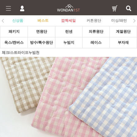
신상품
베스트
깜짝세일
커튼원단
미싱/패턴
패키지
면원단
린넨
의류원단
계절원단
옥스/캔버스
방수/특수원단
누빔지
레이스
부자재
체크/스트라이프누빔천