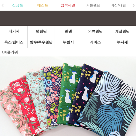
신상품
베스트
깜짝세일
커튼원단
미싱/패턴
패키지
면원단
린넨
의류원단
계절원단
옥스/캔버스
방수/특수원단
누빔지
레이스
부자재
OX플라워