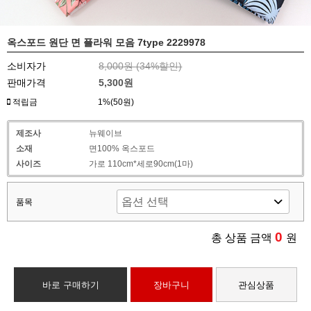
옥스포드 원단 면 플라워 모음 7type 2229978
소비자가
8,000원 (
34
%할인)
판매가격
5,300원
적립금
1%(50원)
제조사
뉴웨이브
소재
면100% 옥스포드
사이즈
가로 110cm*세로90cm(1마)
품목
0
총 상품 금액
원
바로 구매하기
장바구니
관심상품