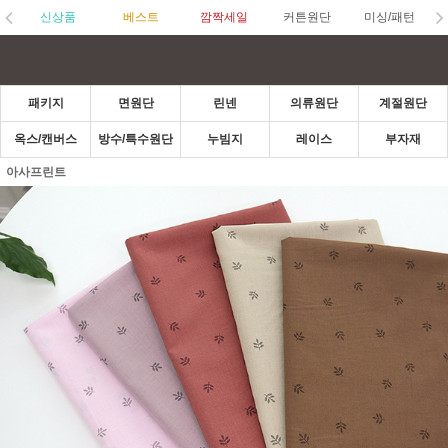
신상품
베스트
깜짝세일
커튼원단
미싱/패턴
패키지
면원단
린넨
의류원단
계절원단
옥스/캔버스
방수/특수원단
누빔지
레이스
부자재
아사프린트