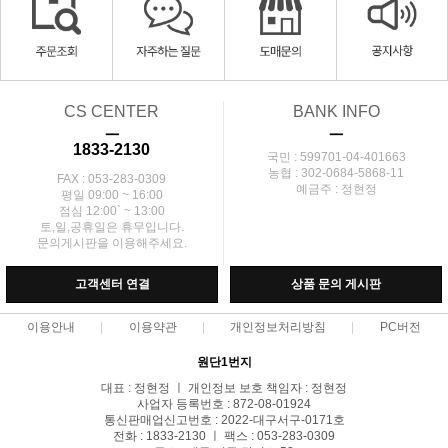
CS CENTER
BANK INFO
ㅡ
ㅡ
1833-2130
국민 : 599701-04-401663
농협 : 302-0684-5868-11
FAX : 053-283-0309
예금주 : 정현정
평일 09:00 ~ 16:00
점심 12:00` ~ 13:00
토,일,공휴일은 휴무입니다.
문의게시판을 이용해주세요.
고객센터 연결
상품 문의 게시판
이용안내
이용약관
개인정보처리방침
PC버전
원단1번지
대표 : 정현정 ㅣ 개인정보 보호 책임자 : 정현정
사업자 등록번호 : 872-08-01924
통신판매업신고번호 : 2022-대구서구-0171호
전화 : 1833-2130 ㅣ 팩스 : 053-283-0309