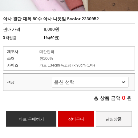
아사 원단 대폭 80수 아사 나뭇잎 5color 2230952
판매가격
6,000원
적립금
1%(60원)
제조사
대한민국
소재
면100%
사이즈
가로 134cm(폭고정) x 90cm (1마)
색상
0
총 상품 금액
원
바로 구매하기
장바구니
관심상품