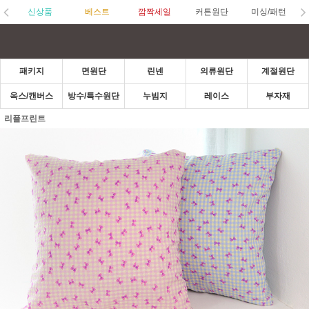
신상품
베스트
깜짝세일
커튼원단
미싱/패턴
패키지
면원단
린넨
의류원단
계절원단
옥스/캔버스
방수/특수원단
누빔지
레이스
부자재
리플프린트