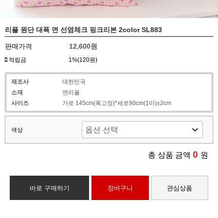
리플 원단 대폭 면 선염체크 핑크리본 2color SL883
판매가격
12,600원
적립금
1%(120원)
제조사
대한민국
소재
면리플
사이즈
가로 145cm(폭고정)*세로90cm(1마)±2cm
색상
0
총 상품 금액
원
바로 구매하기
장바구니
관심상품