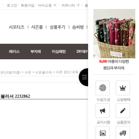
로그인
회원가입
마이쇼핑
커뮤니티
즐겨찾기 +
0
레이스
부자재
미싱패턴
DIY패키지
36,000
여종의 다양한
원단과 부자재
>
>
> 쉬폰 원단 대폭 꽃무늬 피치블러셔 2232862
원단(봄/여름)
쉬폰
쉬폰플라워
러셔 2232862
누빔수공
쇼핑혜택
공지사항
상품문의