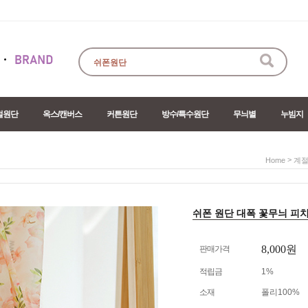
절원단
옥스/캔버스
커튼원단
방수/특수원단
무늬별
누빔지
>
Home
계절
쉬폰 원단 대폭 꽃무늬 피치블
8,000
원
판매가격
적립금
1%
소재
폴리100%