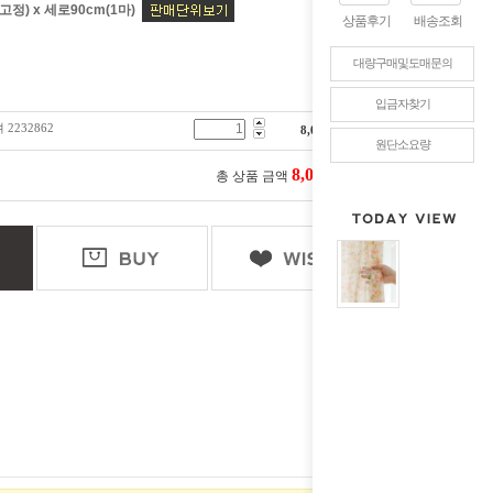
고정) x 세로90cm(1마)
상품후기
배송조회
대량구매및도매문의
입금자찾기
2232862
8,000
원
원단소요량
8,000
총 상품 금액
원