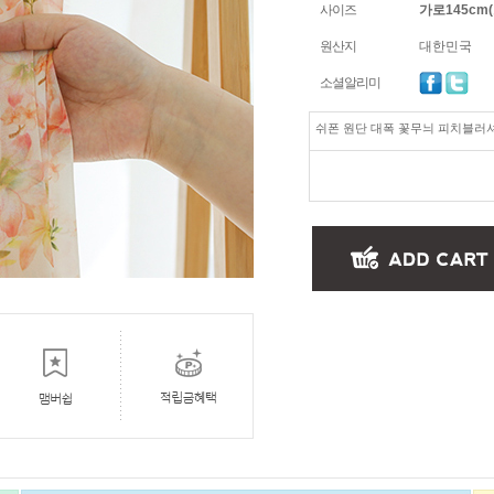
사이즈
가로145cm(
원산지
대한민국
소셜알리미
쉬폰 원단 대폭 꽃무늬 피치블러셔 