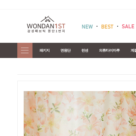
패키지
면원단
린넨
의류/다이마루
계