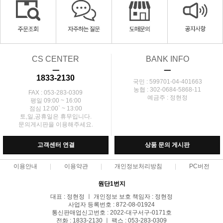
CS CENTER
BANK INFO
ㅡ
ㅡ
1833-2130
국민 : 599701-04-401663
농협 : 302-0684-5868-11
FAX : 053-283-0309
예금주 : 정현정
평일 09:00 ~ 16:00
점심 12:00` ~ 13:00
토,일,공휴일은 휴무입니다.
문의게시판을 이용해주세요.
고객센터 연결
상품 문의 게시판
이용안내
이용약관
개인정보처리방침
PC버전
원단1번지
대표 : 정현정 ㅣ 개인정보 보호 책임자 : 정현정
사업자 등록번호 : 872-08-01924
통신판매업신고번호 : 2022-대구서구-0171호
전화 : 1833-2130 ㅣ 팩스 : 053-283-0309