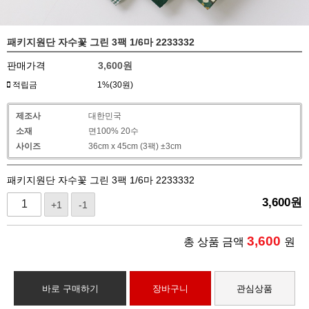
패키지원단 자수꽃 그린 3팩 1/6마 2233332
판매가격
3,600
원
적립금
1%(30원)
제조사
대한민국
소재
면100% 20수
사이즈
36cm x 45cm (3팩) ±3cm
패키지원단 자수꽃 그린 3팩 1/6마 2233332
3,600
원
+1
-1
3,600
총 상품 금액
원
바로 구매하기
장바구니
관심상품