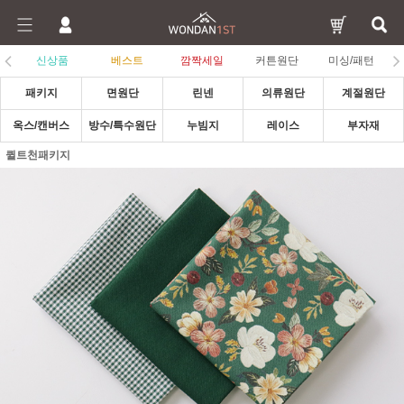
신상품
베스트
깜짝세일
커튼원단
미싱/패턴
패키지
면원단
린넨
의류원단
계절원단
옥스/캔버스
방수/특수원단
누빔지
레이스
부자재
퀼트천패키지