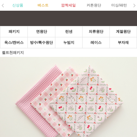
신상품
베스트
깜짝세일
커튼원단
미싱/패턴
패키지
면원단
린넨
의류원단
계절원단
옥스/캔버스
방수/특수원단
누빔지
레이스
부자재
퀼트천패키지