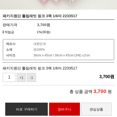
패키지원단 튤립래빗 핑크 3팩 1/6마 2233517
판매가격
3,700
원
적립금
1%(30원)
제조사
대한민국
소재
면100%
사이즈
36cm x 45cm / 36cm x 45cm (3팩) ±2cm
패키지원단 튤립래빗 핑크 3팩 1/6마 2233517
3,700
원
+1
-1
3,700
총 상품 금액
원
바로 구매하기
장바구니
관심상품