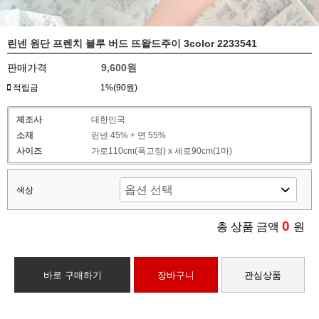
린넨 원단 프렌치 블루 버드 뜨왈드주이 3color 2233541
판매가격
9,600원
적립금
1%(90원)
제조사
대한민국
소재
린넨 45% + 면 55%
사이즈
가로110cm(폭고정) x 세로90cm(1마)
색상
0
총 상품 금액
원
바로 구매하기
장바구니
관심상품