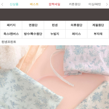
신상품
베스트
깜짝세일
커튼원단
미싱/패턴
패키지
면원단
린넨
의류원단
계절원단
옥스/캔버스
방수/특수원단
누빔지
레이스
부자재
린넨프린트