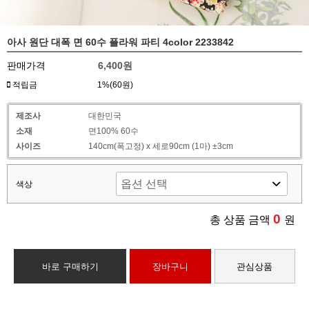
아사 원단 대폭 면 60수 플라워 파티 4color 2233842
판매가격
6,400원
적립금
1%(60원)
제조사
대한민국
소재
면100% 60수
사이즈
140cm(폭고정) x 세로90cm (1마) ±3cm
색상
0
총 상품 금액
원
바로 구매하기
장바구니
관심상품