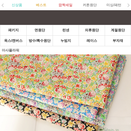
신상품
베스트
깜짝세일
커튼원단
미싱/패턴
패키지
면원단
린넨
의류원단
계절원단
옥스/캔버스
방수/특수원단
누빔지
레이스
부자재
아사플라워