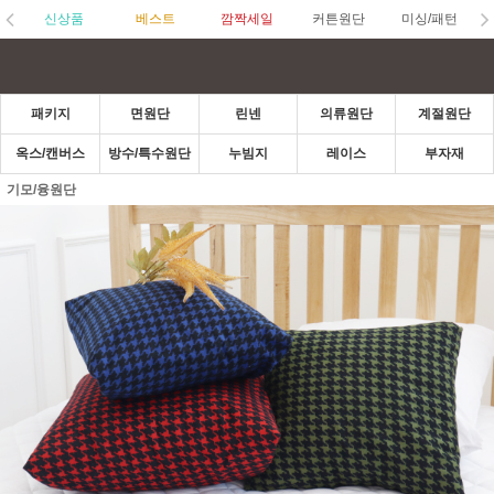
신상품
베스트
깜짝세일
커튼원단
미싱/패턴
패키지
면원단
린넨
의류원단
계절원단
옥스/캔버스
방수/특수원단
누빔지
레이스
부자재
기모/융원단