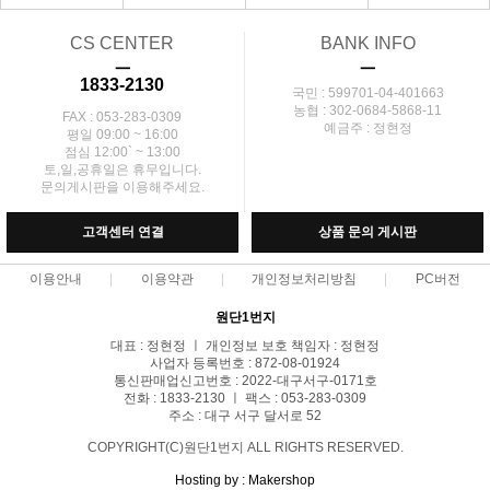
CS CENTER
BANK INFO
ㅡ
ㅡ
1833-2130
국민 : 599701-04-401663
농협 : 302-0684-5868-11
FAX : 053-283-0309
예금주 : 정현정
평일 09:00 ~ 16:00
점심 12:00` ~ 13:00
토,일,공휴일은 휴무입니다.
문의게시판을 이용해주세요.
고객센터 연결
상품 문의 게시판
이용안내
이용약관
개인정보처리방침
PC버전
원단1번지
대표 : 정현정 ㅣ 개인정보 보호 책임자 : 정현정
사업자 등록번호 : 872-08-01924
통신판매업신고번호 : 2022-대구서구-0171호
전화 : 1833-2130 ㅣ 팩스 : 053-283-0309
주소 : 대구 서구 달서로 52
COPYRIGHT(C)원단1번지 ALL RIGHTS RESERVED.
Hosting by : Makershop