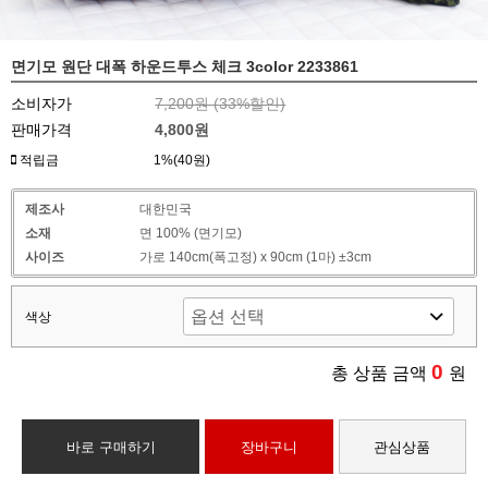
면기모 원단 대폭 하운드투스 체크 3color 2233861
소비자가
7,200원 (
33
%할인)
판매가격
4,800원
적립금
1%(40원)
제조사
대한민국
소재
면 100% (면기모)
사이즈
가로 140cm(폭고정) x 90cm (1마) ±3cm
색상
0
총 상품 금액
원
바로 구매하기
장바구니
관심상품