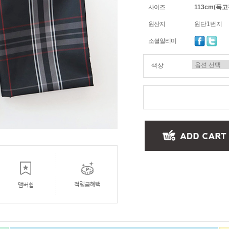
사이즈
113cm(폭고정
원산지
원단1번지
소셜알리미
색상