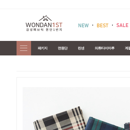
패키지
면원단
린넨
의류/다이마루
계