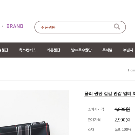
절원단
옥스/캔버스
커튼원단
방수/특수원단
무늬별
누빔지
Hom
폴리 원단 겉감 안감 멀티 체크 
4,800원
소비자가격
2,900원
판매가격
소재
폴리100%