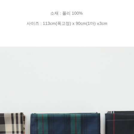
소재 : 폴리 100%
사이즈 : 113cm(폭고정) x 90cm(1마) ±3cm