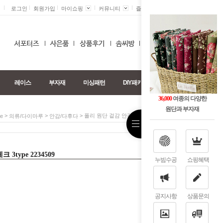
로그인
회원가입
마이쇼핑
커뮤니티
즐겨찾기 +
0
레이스
부자재
미싱패턴
DIY패키지
36,000
여종의 다양한
원단과 부자재
>
>
> 폴리 원단 겉감 안감 멀티 체크 3type 2234509
e
의류/다이마루
안감/다후다
3type 2234509
누빔수공
쇼핑혜택
공지사항
상품문의