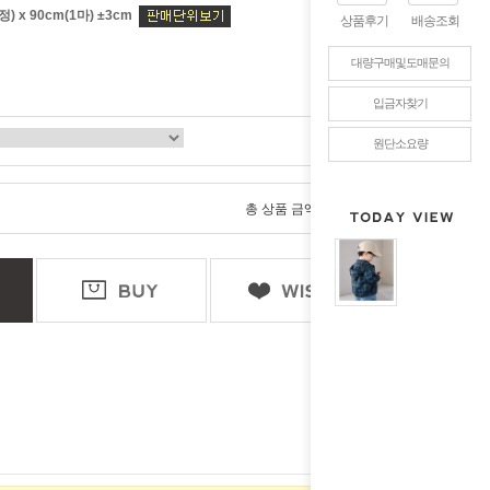
) x 90cm(1마) ±3cm
상품후기
배송조회
대량구매및도매문의
입금자찾기
원단소요량
0
총 상품 금액
원