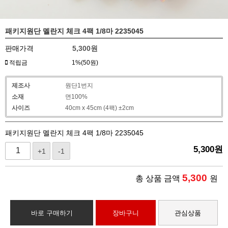
패키지원단 멜란지 체크 4팩 1/8마 2235045
판매가격
5,300
원
적립금
1%(50원)
제조사
원단1번지
소재
면100%
사이즈
40cm x 45cm (4팩) ±2cm
패키지원단 멜란지 체크 4팩 1/8마 2235045
5,300
원
+1
-1
5,300
총 상품 금액
원
바로 구매하기
장바구니
관심상품