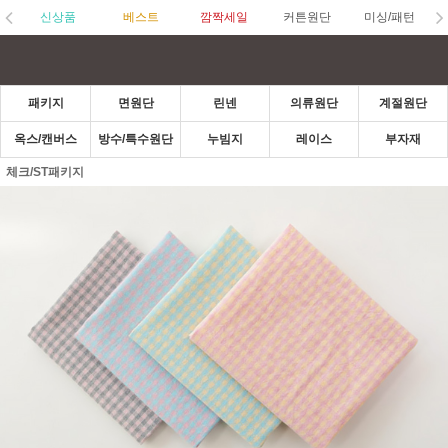
신상품
베스트
깜짝세일
커튼원단
미싱/패턴
패키지
면원단
린넨
의류원단
계절원단
옥스/캔버스
방수/특수원단
누빔지
레이스
부자재
체크/ST패키지