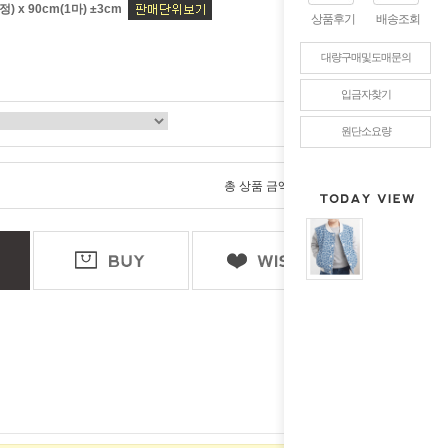
) x 90cm(1마) ±3cm
상품후기
배송조회
대량구매및도매문의
입금자찾기
원단소요량
0
총 상품 금액
원