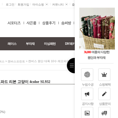
로그인
회원가입
마이쇼핑
커뮤니티
즐겨찾기 +
0
레이스
부자재
미싱패턴
DIY패키지
36,000
여종의 다양한
원단과 부자재
>
> 캔버스 원단 대폭 10수 레오파드 리본 고양이 4color SL932
버스
캔버스프린트
드 리본 고양이 4color SL932
누빔수공
쇼핑혜택
공지사항
상품문의
0%)