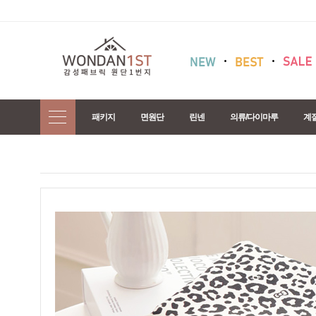
패키지
면원단
린넨
의류/다이마루
계