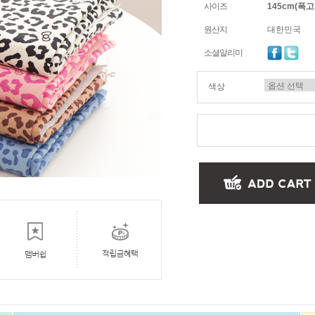
사이즈
145cm(폭고정
원산지
대한민국
소셜알리미
색상