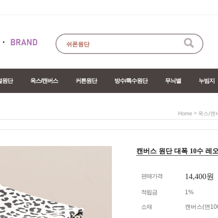
절원단
옥스/캔버스
커튼원단
방수/특수원단
무늬별
누빔지
>
Home
옥스/캔
캔버스 원단 대폭 10수 레오파
14,400원
판매가격
적립금
1%
소재
캔버스(면10