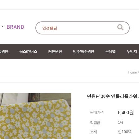
절원단
옥스/캔버스
커튼원단
방수/특수원단
무늬별
누빔지
Home
면원단 30수 앤틀리플라워 3col
6,400원
판매가격
적립금
1%
소재
면100%