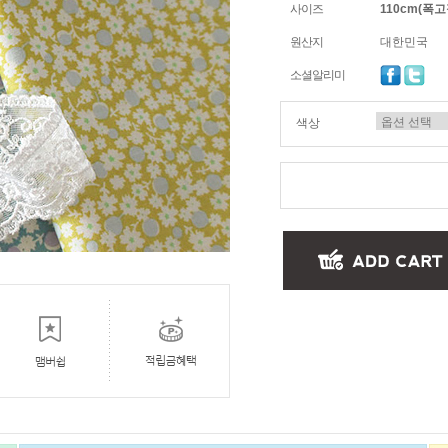
사이즈
110cm(폭고정
원산지
대한민국
소셜알리미
색상