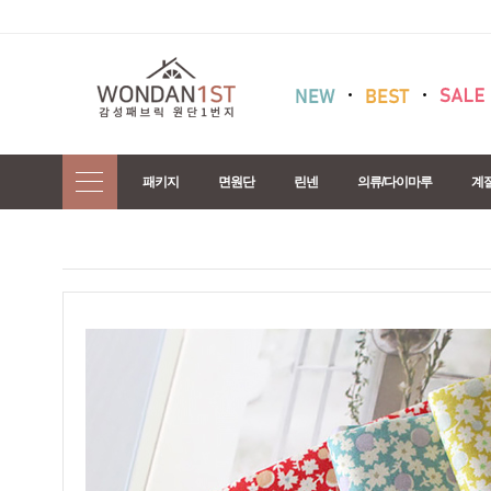
패키지
면원단
린넨
의류/다이마루
계