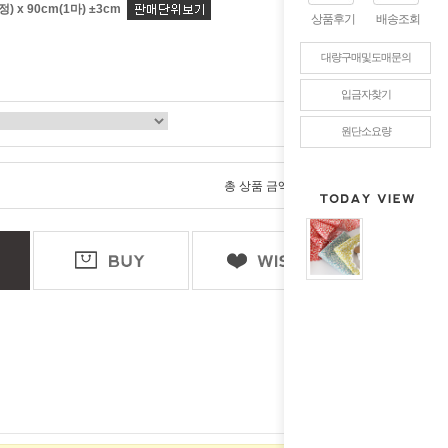
) x 90cm(1마) ±3cm
상품후기
배송조회
대량구매및도매문의
입금자찾기
원단소요량
0
총 상품 금액
원