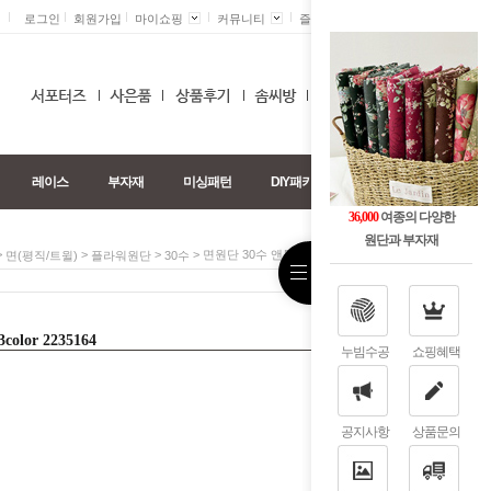
로그인
회원가입
마이쇼핑
커뮤니티
즐겨찾기 +
0
레이스
부자재
미싱패턴
DIY패키지
36,000
여종의 다양한
원단과 부자재
>
>
>
> 면원단 30수 앤틀리플라워 3color 2235164
면(평직/트윌)
플라워원단
30수
or 2235164
누빔수공
쇼핑혜택
공지사항
상품문의