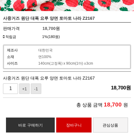
사중거즈 원단 대폭 요루 양면 토마토 나라 Z2167
판매가격
18,700
원
적립금
1%(180원)
제조사
대한민국
소재
면100%
사이즈
140cm(고정폭) x 90cm(1마) ±3cm
사중거즈 원단 대폭 요루 양면 토마토 나라 Z2167
18,700
원
+1
-1
18,700
총 상품 금액
원
바로 구매하기
장바구니
관심상품