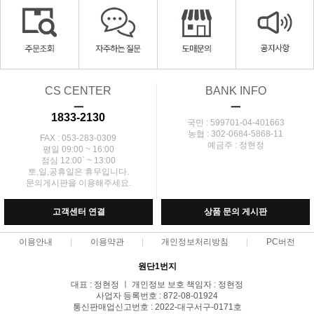
CS CENTER
BANK INFO
ㅡ
ㅡ
1833-2130
국민 : 599701-04-401663
농협 : 302-0684-5868-11
FAX : 053-283-0309
예금주 : 정현정
평일 09:00 ~ 16:00
점심 12:00` ~ 13:00
토,일,공휴일은 휴무입니다.
문의게시판을 이용해주세요.
고객센터 연결
상품 문의 게시판
이용안내
이용약관
개인정보처리방침
PC버전
원단1번지
대표 : 정현정 ㅣ 개인정보 보호 책임자 : 정현정
사업자 등록번호 : 872-08-01924
통신판매업신고번호 : 2022-대구서구-0171호