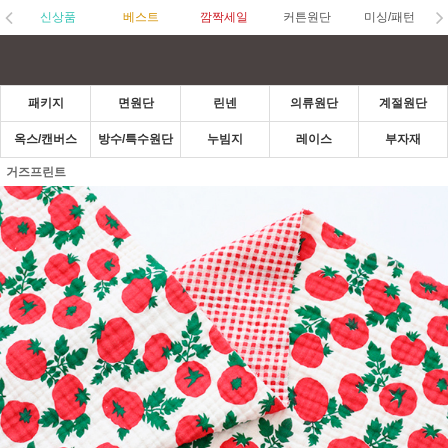
신상품
베스트
깜짝세일
커튼원단
미싱/패턴
패키지
면원단
린넨
의류원단
계절원단
옥스/캔버스
방수/특수원단
누빔지
레이스
부자재
거즈프린트