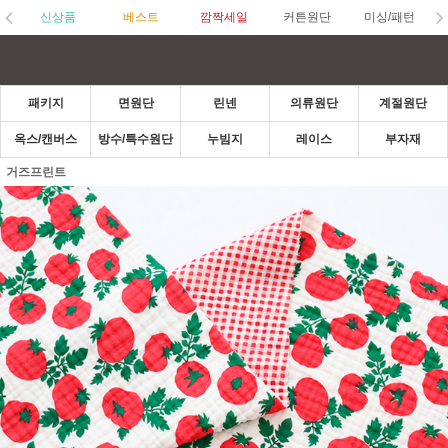
신상품
베스트
깜짝세일
커튼원단
미싱/패턴
패키지
면원단
린넨
의류원단
계절원단
옥스/캔버스
방수/특수원단
누빔지
레이스
부자재
거즈프린트