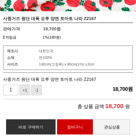
사중거즈 원단 대폭 요루 양면 토마토 나라 Z2167
판매가격
18,700
원
적립금
1%(180원)
제조사
대한민국
소재
면100%
사이즈
140cm(고정폭) x 90cm(1마) ±3cm
사중거즈 원단 대폭 요루 양면 토마토 나라 Z2167
18,700
원
+1
-1
18,700
총 상품 금액
원
바로 구매하기
장바구니
관심상품