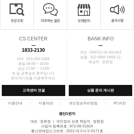
CS CENTER
BANK INFO
ㅡ
ㅡ
1833-2130
국민 : 599701-04-401663
농협 : 302-0684-5868-11
FAX : 053-283-0309
예금주 : 정현정
평일 09:00 ~ 16:00
점심 12:00` ~ 13:00
토,일,공휴일은 휴무입니다.
문의게시판을 이용해주세요.
고객센터 연결
상품 문의 게시판
이용안내
이용약관
개인정보처리방침
PC버전
원단1번지
대표 : 정현정 ㅣ 개인정보 보호 책임자 : 정현정
사업자 등록번호 : 872-08-01924
통신판매업신고번호 : 2022-대구서구-0171호