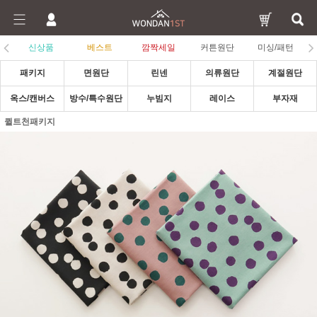
신상품
베스트
깜짝세일
커튼원단
미싱/패턴
패키지
면원단
린넨
의류원단
계절원단
옥스/캔버스
방수/특수원단
누빔지
레이스
부자재
퀼트천패키지