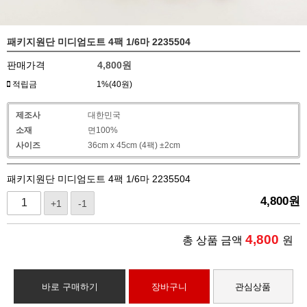
패키지원단 미디엄도트 4팩 1/6마 2235504
판매가격
4,800
원
적립금
1%(40원)
제조사
대한민국
소재
면100%
사이즈
36cm x 45cm (4팩) ±2cm
패키지원단 미디엄도트 4팩 1/6마 2235504
4,800
원
+1
-1
4,800
총 상품 금액
원
바로 구매하기
장바구니
관심상품