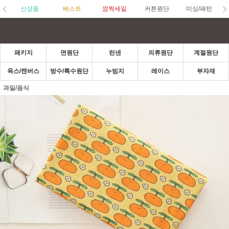
신상품
베스트
깜짝세일
커튼원단
미싱/패턴
패키지
면원단
린넨
의류원단
계절원단
옥스/캔버스
방수/특수원단
누빔지
레이스
부자재
과일/음식