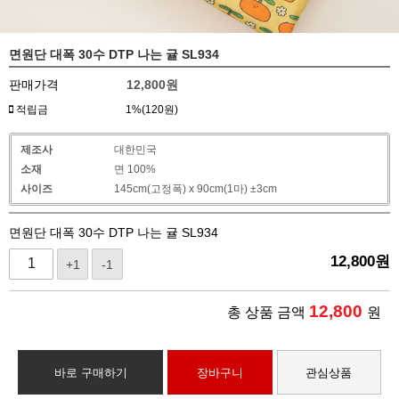
면원단 대폭 30수 DTP 나는 귤 SL934
판매가격
12,800
원
적립금
1%(120원)
제조사
대한민국
소재
면 100%
사이즈
145cm(고정폭) x 90cm(1마) ±3cm
면원단 대폭 30수 DTP 나는 귤 SL934
12,800
원
+1
-1
12,800
총 상품 금액
원
바로 구매하기
장바구니
관심상품