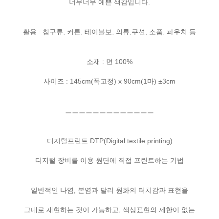
너무너무 예쁜 색감입니다.
활용 : 침구류, 커튼, 테이블보, 의류,쿠션, 소품, 파우치 등
소재 : 면 100%
사이즈 : 145cm(폭고정) x 90cm(1마) ±3cm
ㅡㅡㅡㅡㅡㅡㅡㅡㅡㅡㅡㅡㅡ
디지털프린트 DTP(Digital textile printing)
디지털 장비를 이용 원단에 직접 프린트하는 기법
일반적인 나염, 본염과 달리 원화의 터치감과 표현을
그대로 재현하는 것이 가능하고, 색상표현의 제한이 없는