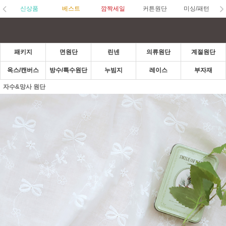
신상품
베스트
깜짝세일
커튼원단
미싱/패턴
패키지
면원단
린넨
의류원단
계절원단
옥스/캔버스
방수/특수원단
누빔지
레이스
부자재
자수&망사 원단