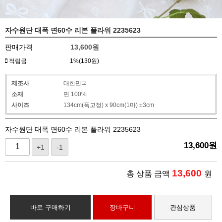
자수원단 대폭 면60수 리본 플라워 2235623
판매가격
13,600
원
적립금
1%(130원)
제조사
대한민국
소재
면 100%
사이즈
134cm(폭고정) x 90cm(1마) ±3cm
자수원단 대폭 면60수 리본 플라워 2235623
13,600
원
+1
-1
13,600
총 상품 금액
원
바로 구매하기
장바구니
관심상품