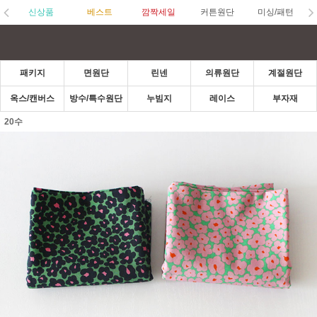
신상품
베스트
깜짝세일
커튼원단
미싱/패턴
패키지
면원단
린넨
의류원단
계절원단
옥스/캔버스
방수/특수원단
누빔지
레이스
부자재
20수