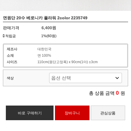
면원단 20수 베로니카 플라워 2color 2235749
판매가격
6,400원
적립금
1%(60원)
제조사
대한민국
소재
면 100%
사이즈
110cm(원단고정폭) x 90cm(1마) ±3cm
색상
0
총 상품 금액
원
바로 구매하기
장바구니
관심상품