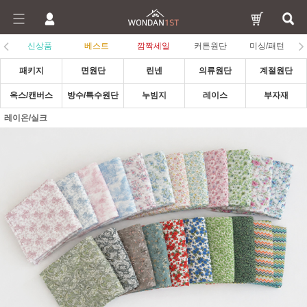
신상품
베스트
깜짝세일
커튼원단
미싱/패턴
패키지
면원단
린넨
의류원단
계절원단
옥스/캔버스
방수/특수원단
누빔지
레이스
부자재
레이온/실크