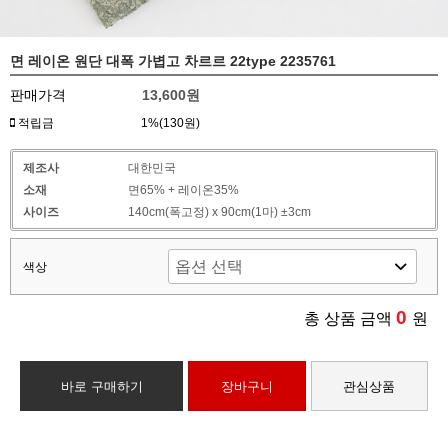
면 레이온 원단 대폭 가볍고 차르르 22type 2235761
판매가격
13,600원
적립금
1%(130원)
제조사
대한민국
소재
면65% + 레이온35%
사이즈
140cm(폭고정) x 90cm(1마) ±3cm
색상
0
총 상품 금액
원
바로 구매하기
장바구니
관심상품