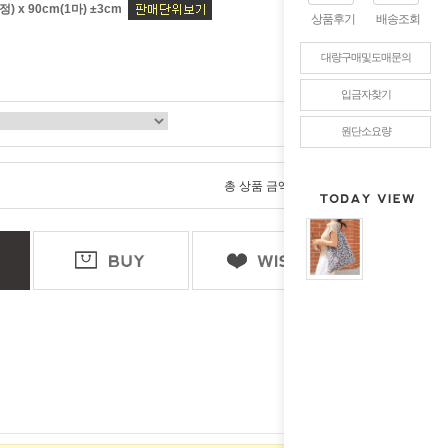
) x 90cm(1마) ±3cm
상품후기
배송조회
대량구매및도매문의
입금자찾기
원단소요량
0
총 상품 금액
원