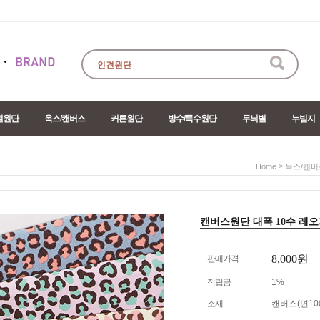
절원단
옥스/캔버스
커튼원단
방수/특수원단
무늬별
누빔지
>
Home
옥스/캔버
캔버스원단 대폭 10수 레오파드
8,000원
판매가격
적립금
1%
소재
캔버스(면10