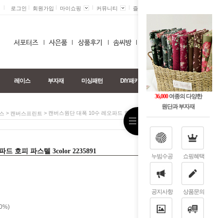
로그인
회원가입
마이쇼핑
커뮤니티
즐겨찾기 +
0
레이스
부자재
미싱패턴
DIY패키지
36,000
여종의 다양한
원단과 부자재
>
> 캔버스원단 대폭 10수 레오파드 호피 파스텔 3color 2235891
스
캔버스프린트
 호피 파스텔 3color 2235891
누빔수공
쇼핑혜택
공지사항
상품문의
0%)