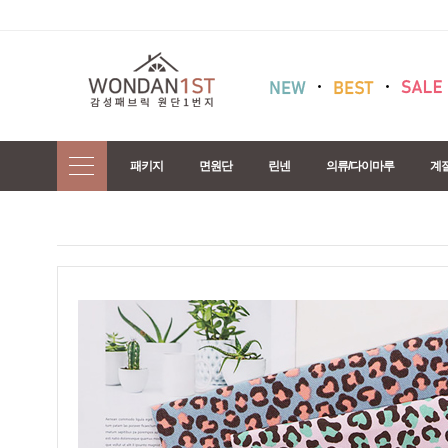
패키지
면원단
린넨
의류/다이마루
계