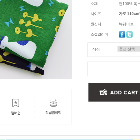
소재
면100% 옥
사이즈
가로 110cm
원산지
뉴웨이브
소셜알리미
색상