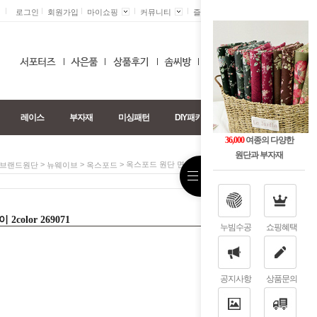
로그인
회원가입
마이쇼핑
커뮤니티
즐겨찾기 +
0
레이스
부자재
미싱패턴
DIY패키지
36,000
여종의 다양한
원단과 부자재
>
>
> 옥스포드 원단 면 꽃밭고양이 2color 269071
브랜드원단
뉴웨이브
옥스포드
olor 269071
누빔수공
쇼핑혜택
공지사항
상품문의