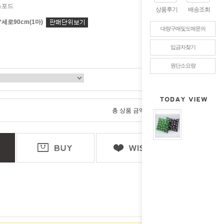
스포드
상품후기
배송조회
*세로90cm(1마)
대량구매및도매문의
입금자찾기
원단소요량
0
총 상품 금액
원