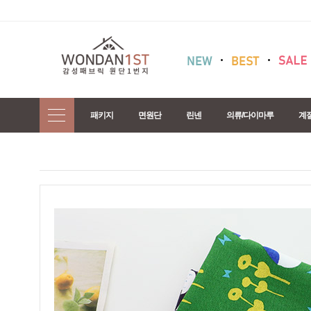
패키지
면원단
린넨
의류/다이마루
계