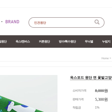
절원단
옥스/캔버스
커튼원단
방수/특수원단
무늬별
누빔지
>
Home
옥스포드 원단 면 꽃밭고양이 2c
8,000원
소비자가격
5,300원
판매가격
적립금
1%