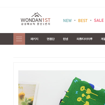
패키지
면원단
린넨
의류/다이마루
계