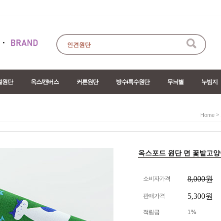
절원단
옥스/캔버스
커튼원단
방수/특수원단
무늬별
누빔지
>
Home
옥스포드 원단 면 꽃밭고양이 2c
8,000원
소비자가격
5,300원
판매가격
적립금
1%