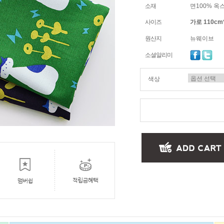
소재
면100% 옥
사이즈
가로 110cm
원산지
뉴웨이브
소셜알리미
색상