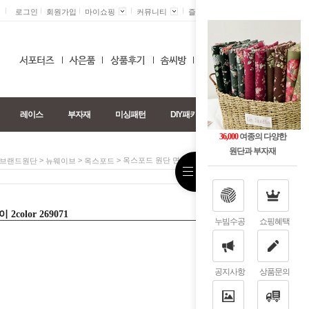
로그인
회원가입
마이쇼핑
커뮤니티
즐겨찾기 +
0
레이스
부자재
미싱패턴
DIY패키지
36,000
여종의 다양한
원단과 부자재
>
>
> 옥스포드 원단 면 꽃밭고양이 2color 269071
브랜드원단
뉴웨이브
옥스포드
olor 269071
누빔수공
쇼핑혜택
공지사항
상품문의