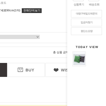
스포드
상품후기
배송조회
*세로90cm(1마)
대량구매및도매문의
입금자찾기
원단소요량
0
총 상품 금액
원