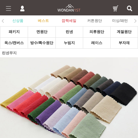
신상품
베스트
깜짝세일
커튼원단
미싱/패턴
패키지
면원단
린넨
의류원단
계절원단
옥스/캔버스
방수/특수원단
누빔지
레이스
부자재
린넨무지