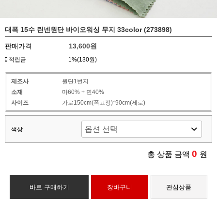
대폭 15수 린넨원단 바이오워싱 무지 33color (273898)
판매가격
13,600원
적립금
1%(130원)
제조사
원단1번지
소재
마60% + 면40%
사이즈
가로150cm(폭고정)*90cm(세로)
색상
0
총 상품 금액
원
바로 구매하기
장바구니
관심상품