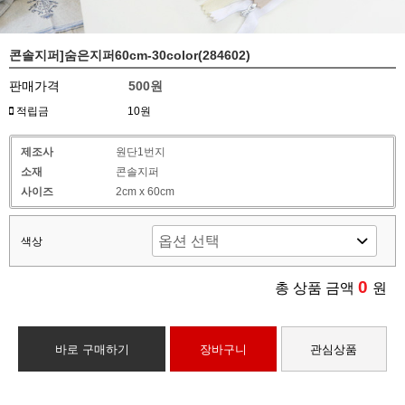
콘솔지퍼]숨은지퍼60cm-30color(284602)
판매가격
500원
적립금
10원
제조사
원단1번지
소재
콘솔지퍼
사이즈
2cm x 60cm
색상
0
총 상품 금액
원
바로 구매하기
장바구니
관심상품