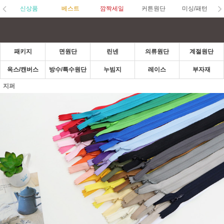
신상품
베스트
깜짝세일
커튼원단
미싱/패턴
패키지
면원단
린넨
의류원단
계절원단
옥스/캔버스
방수/특수원단
누빔지
레이스
부자재
지퍼