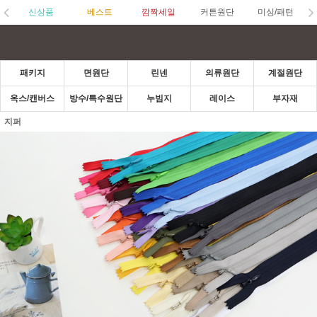
신상품
베스트
깜짝세일
커튼원단
미싱/패턴
패키지
면원단
린넨
의류원단
계절원단
옥스/캔버스
방수/특수원단
누빔지
레이스
부자재
지퍼