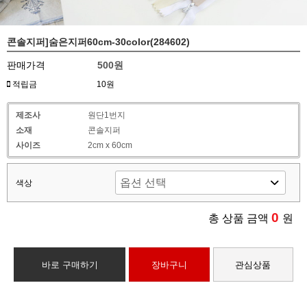
콘솔지퍼]숨은지퍼60cm-30color(284602)
판매가격
500원
적립금
10원
제조사
원단1번지
소재
콘솔지퍼
사이즈
2cm x 60cm
색상
0
총 상품 금액
원
바로 구매하기
장바구니
관심상품