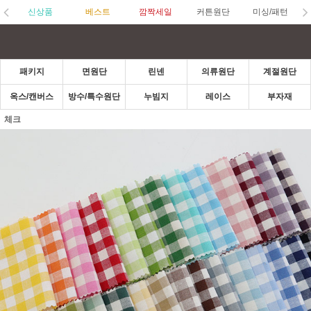
신상품
베스트
깜짝세일
커튼원단
미싱/패턴
패키지
면원단
린넨
의류원단
계절원단
옥스/캔버스
방수/특수원단
누빔지
레이스
부자재
체크