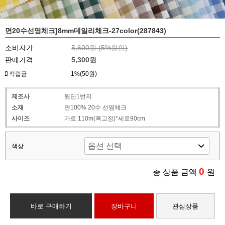
면20수선염체크]8mm데일리체크-27color(287843)
소비자가
5,600원 (
5
%할인)
판매가격
5,300원
적립금
1%(50원)
제조사
원단1번지
소재
면100% 20수 선염체크
사이즈
가로 110m(폭고정)*세로90cm
색상
0
총 상품 금액
원
바로 구매하기
장바구니
관심상품