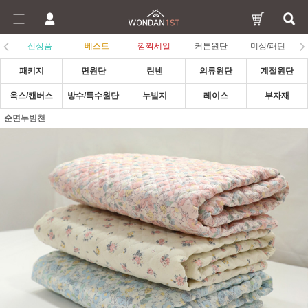
신상품
베스트
깜짝세일
커튼원단
미싱/패턴
패키지
면원단
린넨
의류원단
계절원단
옥스/캔버스
방수/특수원단
누빔지
레이스
부자재
순면누빔천