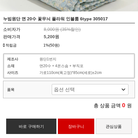
누빔원단 면 20수 꽃무늬 플라워 인블룸 6type 305017
소비자가
8,000원 (
35
%할인)
판매가격
5,200원
적립금
1%(50원)
제조사
원단1번지
소재
면20수 + 4온스솜 + 부직포
사이즈
가로110cm(폭고정)*85cm(세로)±2cm
품목
0
총 상품 금액
원
바로 구매하기
장바구니
관심상품