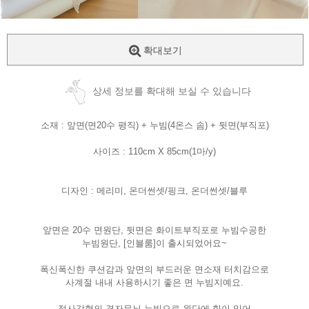
확대보기
상세 정보를 확대해 보실 수 있습니다
소재 : 앞면(면20수 평직) + 누빔(4온스 솜) + 뒷면(부직포)
사이즈 : 110cm X 85cm(1마/y)
디자인 : 메리미, 온더썬셋/핑크, 온더썬셋/블루
앞면은 20수 면원단, 뒷면은 화이트부직포로 누빔수공한
누빔원단, [인블룸]이 출시되었어요~
폭신폭신한 쿠션감과 앞면의 부드러운 면소재 터치감으로
사계절 내내 사용하시기 좋은 면 누빔지예요.
정사각형의 격자무늬 누빔으로 원단에 힘이 있어