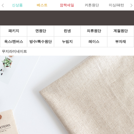
신상품
베스트
깜짝세일
커튼원단
미싱/패턴
패키지
면원단
린넨
의류원단
계절원단
옥스/캔버스
방수/특수원단
누빔지
레이스
부자재
무지라미네이트