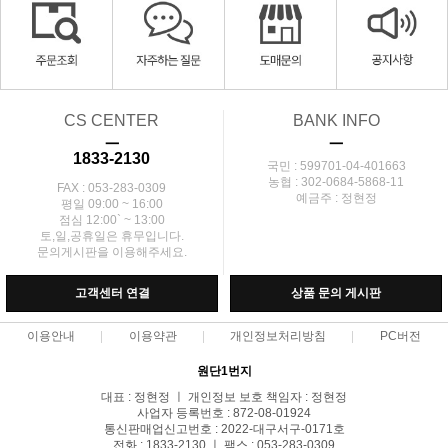
CS CENTER
BANK INFO
ㅡ
ㅡ
1833-2130
국민 : 599701-04-401663
농협 : 302-0684-5868-11
FAX : 053-283-0309
예금주 : 정현정
평일 09:00 ~ 16:00
점심 12:00` ~ 13:00
토,일,공휴일은 휴무입니다.
문의게시판을 이용해주세요.
고객센터 연결
상품 문의 게시판
이용안내
이용약관
개인정보처리방침
PC버전
원단1번지
대표 : 정현정 ㅣ 개인정보 보호 책임자 : 정현정
사업자 등록번호 : 872-08-01924
통신판매업신고번호 : 2022-대구서구-0171호
전화 : 1833-2130 ㅣ 팩스 : 053-283-0309