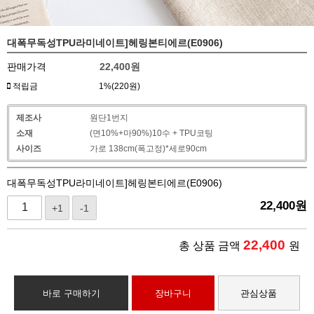
대폭무독성TPU라미네이트]헤링본티에르(E0906)
판매가격
22,400
원
적립금
1%(220원)
제조사
원단1번지
소재
(면10%+마90%)10수 + TPU코팅
사이즈
가로 138cm(폭고정)*세로90cm
대폭무독성TPU라미네이트]헤링본티에르(E0906)
22,400
원
+1
-1
22,400
총 상품 금액
원
바로 구매하기
장바구니
관심상품