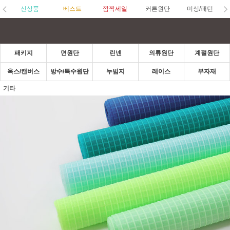
신상품
베스트
깜짝세일
커튼원단
미싱/패턴
패키지
면원단
린넨
의류원단
계절원단
옥스/캔버스
방수/특수원단
누빔지
레이스
부자재
기타