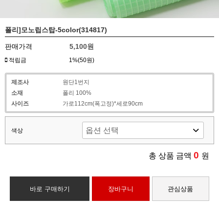
폴리]모노립스탑-5color(314817)
판매가격
5,100원
적립금
1%(50원)
제조사
원단1번지
소재
폴리 100%
사이즈
가로112cm(폭고정)*세로90cm
색상
0
총 상품 금액
원
바로 구매하기
장바구니
관심상품