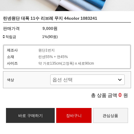
린넨원단 대폭 11수 리브레 무지 44color 1083241
판매가격
9,000원
적립금
1%(90원)
제조사
원단1번지
소재
린넨55% + 면45%
사이즈
약 가로135cm(고정폭) x 세로90cm
색상
0
총 상품 금액
원
바로 구매하기
장바구니
관심상품