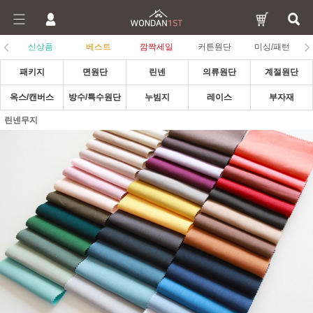
신상품
베스트
깜짝세일
커튼원단
미싱/패턴
패키지
면원단
린넨
의류원단
계절원단
옥스/캔버스
방수/특수원단
누빔지
레이스
부자재
린넨무지