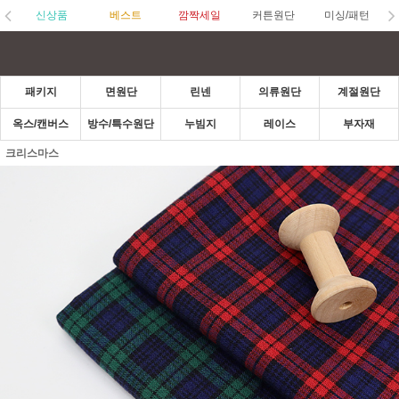
신상품
베스트
깜짝세일
커튼원단
미싱/패턴
패키지
면원단
린넨
의류원단
계절원단
옥스/캔버스
방수/특수원단
누빔지
레이스
부자재
크리스마스