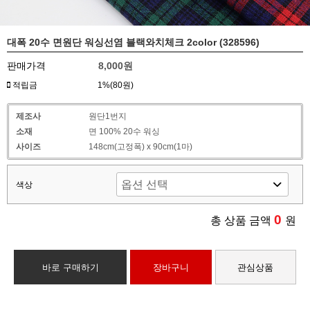
대폭 20수 면원단 워싱선염 블랙와치체크 2color (328596)
판매가격
8,000원
적립금
1%(80원)
제조사
원단1번지
소재
면 100% 20수 워싱
사이즈
148cm(고정폭) x 90cm(1마)
색상
0
총 상품 금액
원
바로 구매하기
장바구니
관심상품