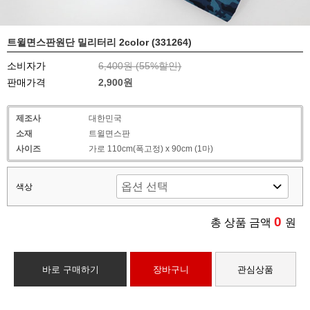
트윌면스판원단 밀리터리 2color (331264)
소비자가
6,400원 (
55
%할인)
판매가격
2,900원
제조사
대한민국
소재
트윌면스판
사이즈
가로 110cm(폭고정) x 90cm (1마)
색상
0
총 상품 금액
원
바로 구매하기
장바구니
관심상품