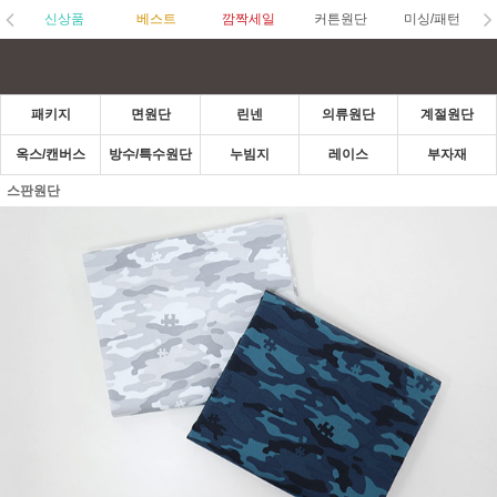
신상품
베스트
깜짝세일
커튼원단
미싱/패턴
패키지
면원단
린넨
의류원단
계절원단
옥스/캔버스
방수/특수원단
누빔지
레이스
부자재
스판원단