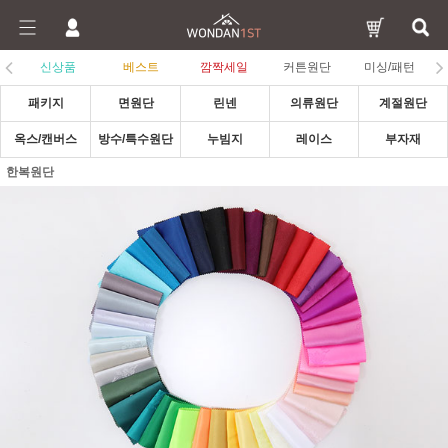
신상품
베스트
깜짝세일
커튼원단
미싱/패턴
패키지
면원단
린넨
의류원단
계절원단
옥스/캔버스
방수/특수원단
누빔지
레이스
부자재
한복원단