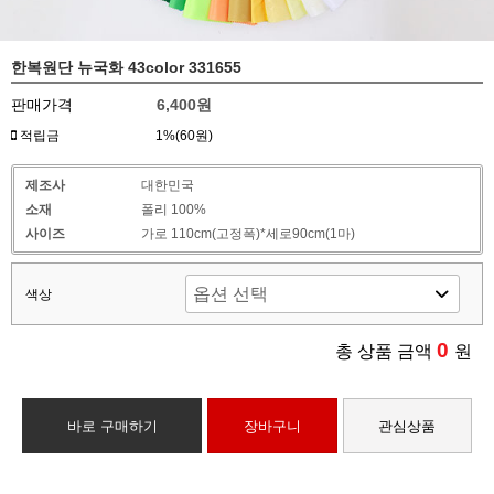
한복원단 뉴국화 43color 331655
판매가격
6,400원
적립금
1%(60원)
제조사
대한민국
소재
폴리 100%
사이즈
가로 110cm(고정폭)*세로90cm(1마)
색상
0
총 상품 금액
원
바로 구매하기
장바구니
관심상품