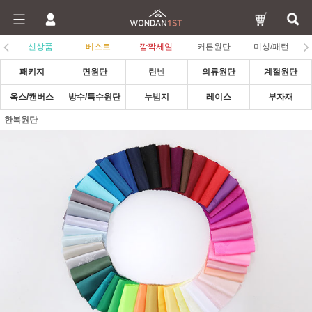
신상품
베스트
깜짝세일
커튼원단
미싱/패턴
패키지
면원단
린넨
의류원단
계절원단
옥스/캔버스
방수/특수원단
누빔지
레이스
부자재
한복원단