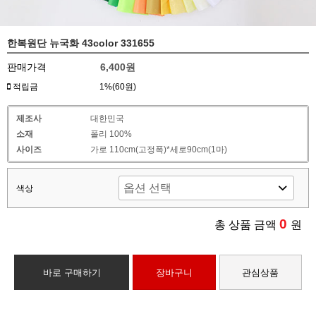
한복원단 뉴국화 43color 331655
판매가격
6,400원
적립금
1%(60원)
제조사
대한민국
소재
폴리 100%
사이즈
가로 110cm(고정폭)*세로90cm(1마)
색상
0
총 상품 금액
원
바로 구매하기
장바구니
관심상품