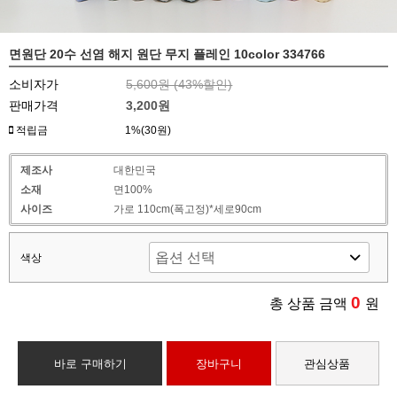
면원단 20수 선염 해지 원단 무지 플레인 10color 334766
소비자가
5,600원 (
43
%할인)
판매가격
3,200원
적립금
1%(30원)
제조사
대한민국
소재
면100%
사이즈
가로 110cm(폭고정)*세로90cm
색상
0
총 상품 금액
원
바로 구매하기
장바구니
관심상품