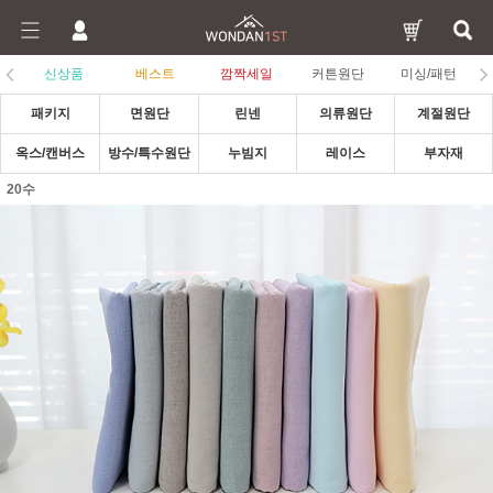
신상품
베스트
깜짝세일
커튼원단
미싱/패턴
패키지
면원단
린넨
의류원단
계절원단
옥스/캔버스
방수/특수원단
누빔지
레이스
부자재
20수