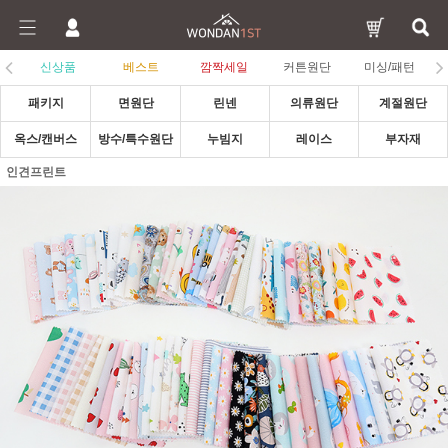
신상품
베스트
깜짝세일
커튼원단
미싱/패턴
패키지
면원단
린넨
의류원단
계절원단
옥스/캔버스
방수/특수원단
누빔지
레이스
부자재
인견프린트