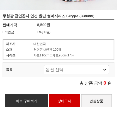
무형광 천연꼰사 인견 원단 썸머시리즈 64type (338499)
판매가격
8,500원
적립금
1%(80원)
제조사
대한민국
소재
천연꼰사인견 100%
사이즈
가로110cm x 세로90cm(1마)
품목
0
총 상품 금액
원
바로 구매하기
장바구니
관심상품