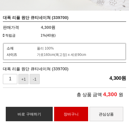
대폭 리플 원단 큐티네이쳐 (339700)
판매가격
4,300
원
적립금
1%(40원)
소재
폴리 100%
사이즈
가로160cm(폭고정) x 세로90cm
대폭 리플 원단 큐티네이쳐 (339700)
4,300
원
+1
-1
4,300
총 상품 금액
원
바로 구매하기
장바구니
관심상품