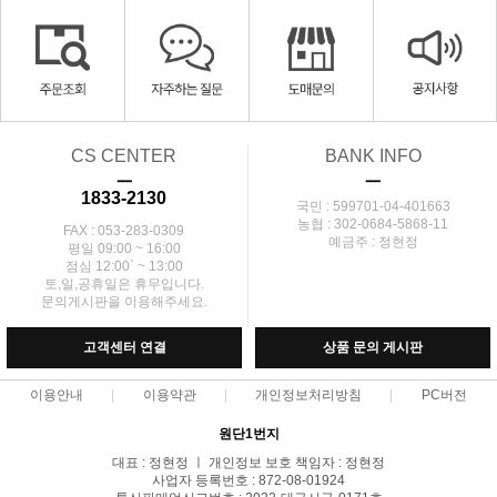
CS CENTER
BANK INFO
ㅡ
ㅡ
1833-2130
국민 : 599701-04-401663
농협 : 302-0684-5868-11
FAX : 053-283-0309
예금주 : 정현정
평일 09:00 ~ 16:00
점심 12:00` ~ 13:00
토,일,공휴일은 휴무입니다.
문의게시판을 이용해주세요.
고객센터 연결
상품 문의 게시판
이용안내
이용약관
개인정보처리방침
PC버전
원단1번지
대표 : 정현정 ㅣ 개인정보 보호 책임자 : 정현정
사업자 등록번호 : 872-08-01924