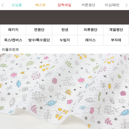
신상품
베스트
깜짝세일
커튼원단
미싱/패턴
패키지
면원단
린넨
의류원단
계절원단
옥스/캔버스
방수/특수원단
누빔지
레이스
부자재
리플프린트