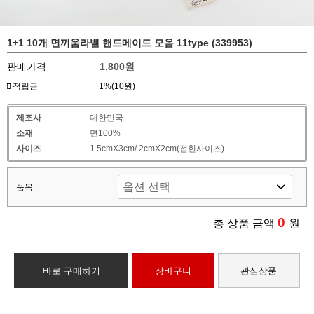
1+1 10개 면끼움라벨 핸드메이드 모음 11type (339953)
판매가격
1,800원
적립금
1%(10원)
제조사
대한민국
소재
면100%
사이즈
1.5cmX3cm/ 2cmX2cm(접힌사이즈)
품목
0
총 상품 금액
원
바로 구매하기
장바구니
관심상품