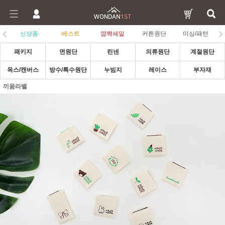
신상품
베스트
깜짝세일
커튼원단
미싱/패턴
패키지
면원단
린넨
의류원단
계절원단
옥스/캔버스
방수/특수원단
누빔지
레이스
부자재
끼움라벨