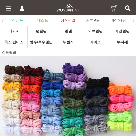
신상품
베스트
깜짝세일
커튼원단
미싱/패턴
패키지
면원단
린넨
의류원단
계절원단
옥스/캔버스
방수/특수원단
누빔지
레이스
부자재
스트링끈