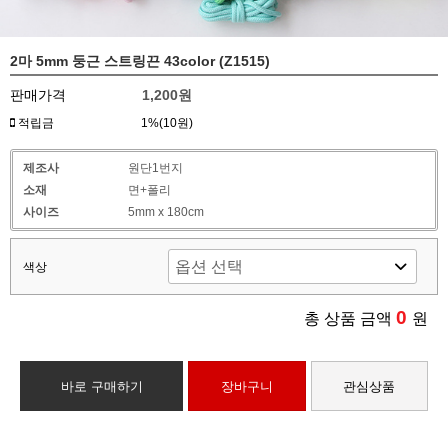
2마 5mm 둥근 스트링끈 43color (Z1515)
판매가격
1,200원
적립금
1%(10원)
제조사
원단1번지
소재
면+폴리
사이즈
5mm x 180cm
색상
0
총 상품 금액
원
바로 구매하기
장바구니
관심상품