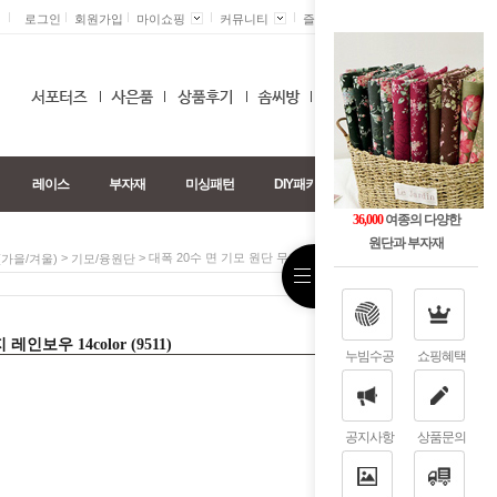
로그인
회원가입
마이쇼핑
커뮤니티
즐겨찾기 +
0
레이스
부자재
미싱패턴
DIY패키지
36,000
여종의 다양한
원단과 부자재
>
> 대폭 20수 면 기모 원단 무지 레인보우 14color (9511)
가을/겨울)
기모/융원단
인보우 14color (9511)
누빔수공
쇼핑혜택
공지사항
상품문의