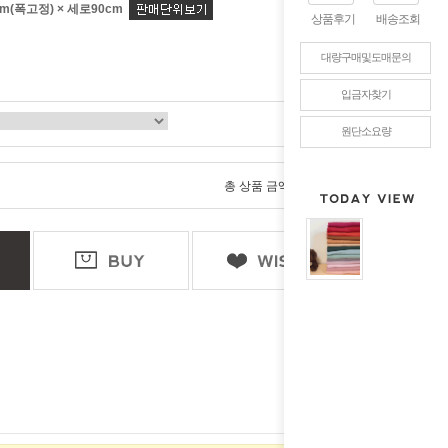
m(폭고정) × 세로90cm
상품후기
배송조회
대량구매및도매문의
입금자찾기
원단소요량
0
총 상품 금액
원