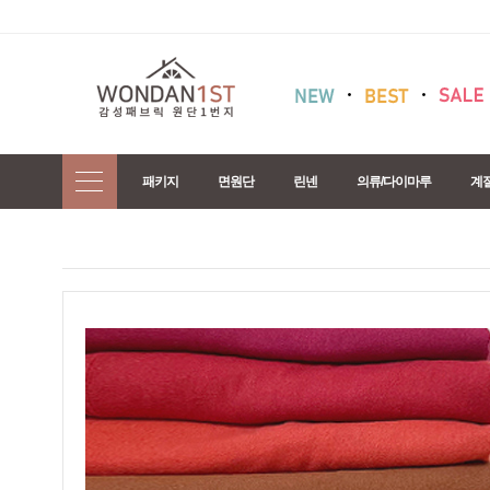
패키지
면원단
린넨
의류/다이마루
계