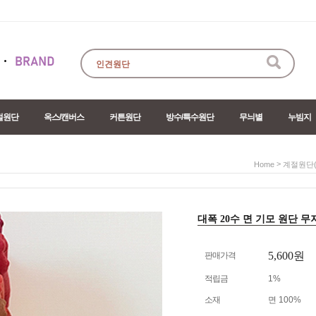
절원단
옥스/캔버스
커튼원단
방수/특수원단
무늬별
누빔지
>
Home
계절원단(
대폭 20수 면 기모 원단 무지 레
5,600원
판매가격
적립금
1%
소재
면 100%