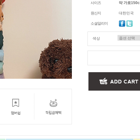
사이즈
약 가로150c
원산지
대한민국
소셜알리미
색상