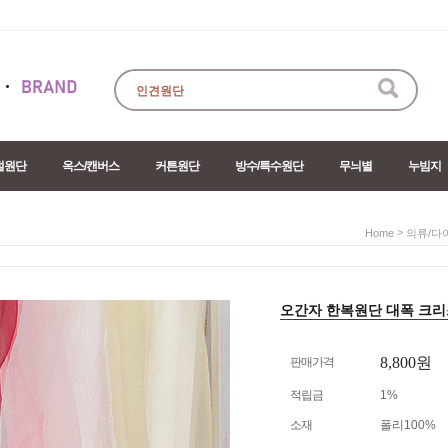
절원단
옥스/캔버스
커튼원단
방수/특수원단
무늬별
누빔지
>
Home
의류/다
오간자 한복원단 대폭 크리스탈 
8,800원
판매가격
적립금
1%
소재
폴리100%