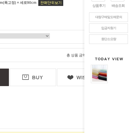
m(폭고정) × 세로90cm
상품후기
배송조회
대량구매및도매문의
입금자찾기
원단소요량
0
총 상품 금액
원