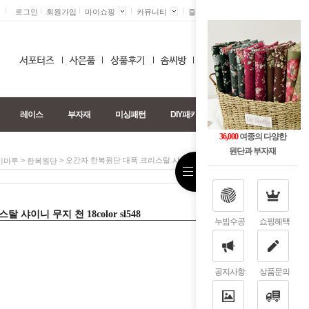
로그인
회원가입
마이쇼핑
커뮤니티
즐겨찾기 +
0
레이스
부자재
미싱패턴
DIY패키지
36,000
여종의 다양한
원단과 부자재
>
> 오간자 한복원단 대폭 크리스탈 샤이니 무지 천 18color Sl548
이마루
한복원단
샤이니 무지 천 18color sl548
누빔수공
쇼핑혜택
공지사항
상품문의