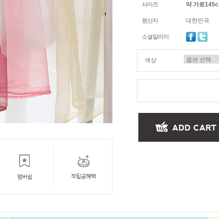
사이즈
약 가로145c
원산지
대한민국
소셜알리미
색상