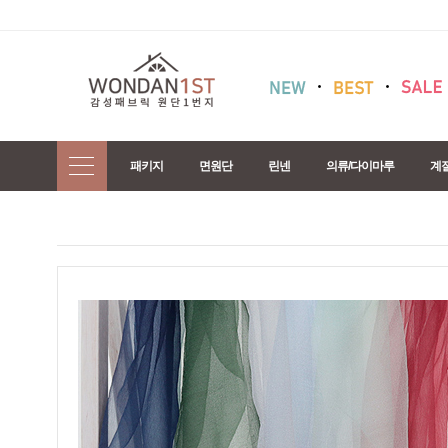
패키지
면원단
린넨
의류/다이마루
계