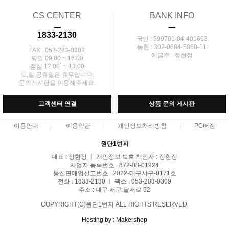
CS CENTER
BANK INFO
ㅡ
ㅡ
1833-2130
국민 : 599701-04-401663
농협 : 302-0684-5868-11
FAX : 053-283-0309
예금주 : 정현정
평일 09:00 ~ 16:00
점심 12:00` ~ 13:00
토,일,공휴일은 휴무입니다.
문의게시판을 이용해주세요.
고객센터 연결
상품 문의 게시판
이용안내
이용약관
개인정보처리방침
PC버전
원단1번지
대표 : 정현정 ㅣ 개인정보 보호 책임자 : 정현정
사업자 등록번호 : 872-08-01924
통신판매업신고번호 : 2022-대구서구-0171호
전화 : 1833-2130 ㅣ 팩스 : 053-283-0309
주소 : 대구 서구 달서로 52
COPYRIGHT(C)원단1번지 ALL RIGHTS RESERVED.
Hosting by : Makershop