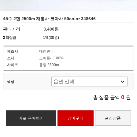
45수 2합 2500m 재봉사 코아사 50color 348646
판매가격
3,400원
적립금
1%(30원)
제조사
대한민국
소재
코어폴리100%
사이즈
용량 2500m
색상
0
총 상품 금액
원
바로 구매하기
장바구니
관심상품